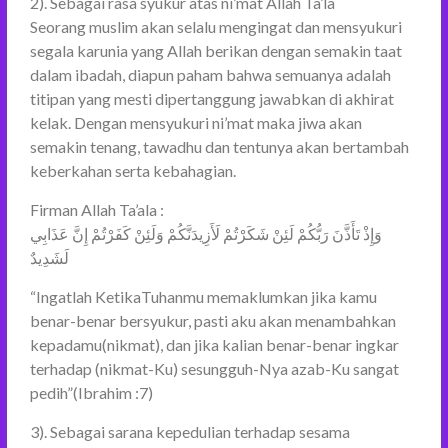
2). Sebagai rasa syukur atas ni’mat Allah Ta’la
Seorang muslim akan selalu mengingat dan mensyukuri
segala karunia yang Allah berikan dengan semakin taat
dalam ibadah, diapun paham bahwa semuanya adalah
titipan yang mesti dipertanggung jawabkan di akhirat
kelak. Dengan mensyukuri ni’mat maka jiwa akan
semakin tenang, tawadhu dan tentunya akan bertambah
keberkahan serta kebahagian.
Firman Allah Ta’ala :
وَإِذْ تَأَذَّنَ رَبُّكُمْ لَئِنْ شَكَرْتُمْ لَأَزِيدَنَّكُمْ وَلَئِنْ كَفَرْتُمْ إِنَّ عَذَابِي
لَشَدِيدٌ
“Ingatlah KetikaTuhanmu memaklumkan jika kamu
benar-benar bersyukur, pasti aku akan menambahkan
kepadamu(nikmat), dan jika kalian benar-benar ingkar
terhadap (nikmat-Ku) sesungguh-Nya azab-Ku sangat
pedih”(Ibrahim :7)
3). Sebagai sarana kepedulian terhadap sesama