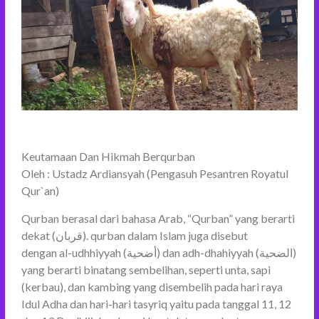
Keutamaan Dan Hikmah Berqurban
Oleh : Ustadz Ardiansyah (Pengasuh Pesantren Royatul
Qur`an)
Qurban berasal dari bahasa Arab, “Qurban” yang berarti
dekat (قربان). qurban dalam Islam juga disebut
dengan al-udhhiyyah (أضحية) dan adh-dhahiyyah (الضحية)
yang berarti binatang sembelihan, seperti unta, sapi
(kerbau), dan kambing yang disembelih pada hari raya
Idul Adha dan hari-hari tasyriq yaitu pada tanggal 11, 12