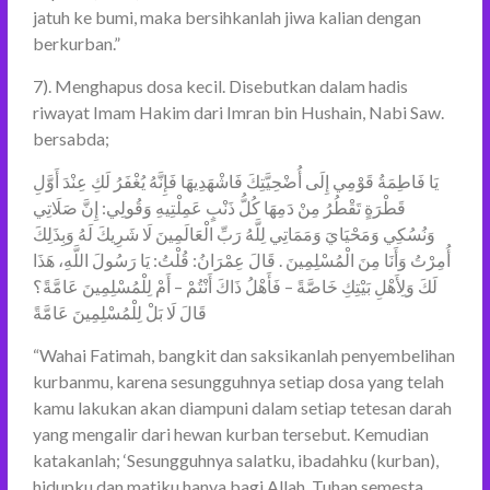
jatuh ke bumi, maka bersihkanlah jiwa kalian dengan
berkurban.”
7). Menghapus dosa kecil. Disebutkan dalam hadis
riwayat Imam Hakim dari Imran bin Hushain, Nabi Saw.
bersabda;
يَا فَاطِمَةُ قَوْمِي إِلَى أُضْحِيَّتِكَ فَاشْهَدِيهَا فَإِنَّهُ يُغْفَرُ لَكِ عِنْدَ أَوَّلِ
قَطْرَةٍ تَقْطُرُ مِنْ دَمِهَا كُلُّ ذَنْبٍ عَمِلْتِيهِ وَقُولِي: إِنَّ صَلَاتِي
وَنُسُكِي وَمَحْيَايَ وَمَمَاتِي لِلَّهُ رَبِّ الْعَالَمِينَ لَا شَرِيكَ لَهُ وَبِذَلِكَ
أُمِرْتُ وَأَنَا مِنَ الْمُسْلِمِينَ . قَالَ عِمْرَانُ: قُلْتُ: يَا رَسُولَ اللَّهِ، هَذَا
لَكَ وَلِأَهْلِ بَيْتِكِ خَاصَّةً – فَأَهْلُ ذَاكَ أَنْتُمْ – أَمْ لِلْمُسْلِمِينَ عَامَّةً؟
قَالَ لَا بَلْ لِلْمُسْلِمِينَ عَامَّةً
“Wahai Fatimah, bangkit dan saksikanlah penyembelihan
kurbanmu, karena sesungguhnya setiap dosa yang telah
kamu lakukan akan diampuni dalam setiap tetesan darah
yang mengalir dari hewan kurban tersebut. Kemudian
katakanlah; ‘Sesungguhnya salatku, ibadahku (kurban),
hidupku dan matiku hanya bagi Allah, Tuhan semesta