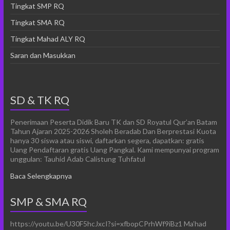
Tingkat SMP RQ
Tingkat SMA RQ
Tingkat Mahad ALY RQ
Saran dan Masukkan
SD & TK RQ
Penerimaan Peserta Didik Baru TK dan SD Royatul Qur’an Batam
Tahun Ajaran 2025-2026 Sholeh Beradab Dan Berprestasi Kuota
hanya 30 siswa atau siswi, daftarkan segera, dapatkan: gratis
Uang Pendaftaran gratis Uang Pangkal. Kami mempunyai program
unggulan: Tauhid Adab Calistung Tuhfatul
Baca Selengkapnya
SMP & SMA RQ
https://youtu.be/U30F5hcJxcI?si=xfbopCPrhWf9iBz1 Ma’had