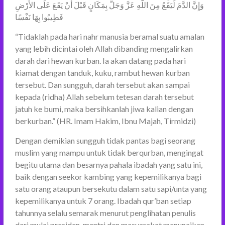
وَإِنَّ الدَّمَ لَيَقَعُ مِنَ اللَّهِ عَزَّ وَجَلَّ بِمَكَانٍ قَبْلَ أَنْ يَقَعَ عَلَى الأَرْضِ
فَطِيبُوا بِهَا نَفْسًا
“Tidaklah pada hari nahr manusia beramal suatu amalan
yang lebih dicintai oleh Allah dibanding mengalirkan
darah dari hewan kurban. Ia akan datang pada hari
kiamat dengan tanduk, kuku, rambut hewan kurban
tersebut. Dan sungguh, darah tersebut akan sampai
kepada (ridha) Allah sebelum tetesan darah tersebut
jatuh ke bumi, maka bersihkanlah jiwa kalian dengan
berkurban.” (HR. Imam Hakim, Ibnu Majah, Tirmidzi)
Dengan demikian sungguh tidak pantas bagi seorang
muslim yang mampu untuk tidak berqurban, mengingat
begitu utama dan besarnya pahala ibadah yang satu ini,
baik dengan seekor kambing yang kepemilikanya bagi
satu orang ataupun bersekutu dalam satu sapi/unta yang
kepemilikanya untuk 7 orang. Ibadah qur’ban setiap
tahunnya selalu semarak menurut penglihatan penulis
dari mulai presiden, mentri dan masyarakat menunaikan