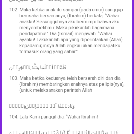
Maka ketika anak itu sampai (pada umur) sanggup
berusaha bersamanya, (Ibrahim) berkata, “Wahai
anakku! Sesungguhnya aku bermimpi bahwa aku
menyembelihmu. Maka pikirkanlah bagaimana
pendapatmu!” Dia (Ismail) menjawab, “Wahai
ayahku! Lakukanlah apa yang diperintahkan (Allah)
kepadamu; insya Allah engkau akan mendapatiku
termasuk orang yang sabar.”
Maka ketika keduanya telah berserah diri dan dia
(Ibrahim) membaringkan anaknya atas pelipis(nya),
(untuk melaksanakan perintah Allah
وَنَادَيۡنٰهُ اَنۡ يّٰۤاِبۡرٰهِيۡمُۙ
Lalu Kami panggil dia, “Wahai Ibrahim!
قَدۡ صَدَّقۡتَ الرُّءۡيَا ‌ ‌ۚ اِنَّا كَذٰلِكَ نَجۡزِى الۡمُحۡسِنِيۡنَ