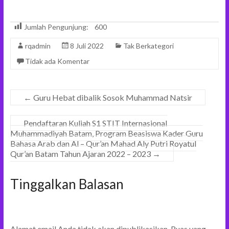
Jumlah Pengunjung:
600
rqadmin
8 Juli 2022
Tak Berkategori
Tidak ada Komentar
←
Guru Hebat dibalik Sosok Muhammad Natsir
Pendaftaran Kuliah S1 STIT Internasional
Muhammadiyah Batam, Program Beasiswa Kader Guru
Bahasa Arab dan Al – Qur’an Mahad Aly Putri Royatul
Qur’an Batam Tahun Ajaran 2022 – 2023
→
Tinggalkan Balasan
Alamat email Anda tidak akan dipublikasikan.
Ruas yang