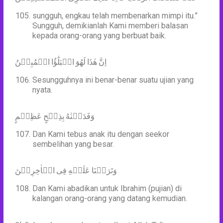
sungguh, engkau telah membenarkan mimpi itu.”
Sungguh, demikianlah Kami memberi balasan
kepada orang-orang yang berbuat baik.
اِنَّ هٰذَا لَهُوَ الۡبَلٰٓؤُا الۡمُبِيۡنُ
Sesungguhnya ini benar-benar suatu ujian yang
nyata.
وَفَدَيۡنٰهُ بِذِبۡحٍ عَظِيۡمٍ
Dan Kami tebus anak itu dengan seekor
sembelihan yang besar.
Dan Kami abadikan untuk Ibrahim (pujian) di
kalangan orang-orang yang datang kemudian.