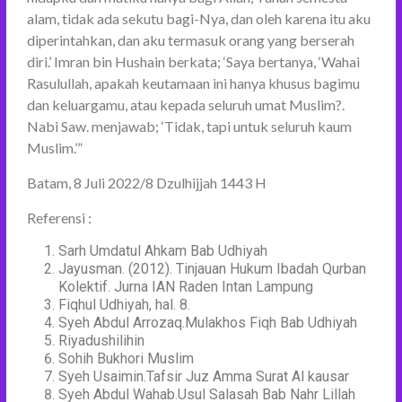
alam, tidak ada sekutu bagi-Nya, dan oleh karena itu aku
diperintahkan, dan aku termasuk orang yang berserah
diri.’ Imran bin Hushain berkata; ‘Saya bertanya, ‘Wahai
Rasulullah, apakah keutamaan ini hanya khusus bagimu
dan keluargamu, atau kepada seluruh umat Muslim?.
Nabi Saw. menjawab; ‘Tidak, tapi untuk seluruh kaum
Muslim.’”
Batam, 8 Juli 2022/8 Dzulhijjah 1443 H
Referensi :
Sarh Umdatul Ahkam Bab Udhiyah
Jayusman. (2012). Tinjauan Hukum Ibadah Qurban
Kolektif. Jurna IAN Raden Intan Lampung
Fiqhul Udhiyah, hal. 8.
Syeh Abdul Arrozaq.Mulakhos Fiqh Bab Udhiyah
Riyadushilihin
Sohih Bukhori Muslim
Syeh Usaimin.Tafsir Juz Amma Surat Al kausar
Syeh Abdul Wahab.Usul Salasah Bab Nahr Lillah