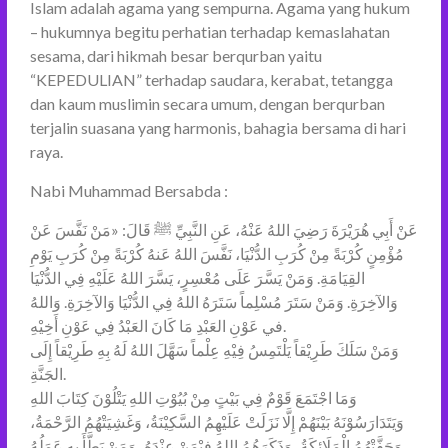
Islam adalah agama yang sempurna. Agama yang hukum
– hukumnya begitu perhatian terhadap kemaslahatan
sesama, dari hikmah besar berqurban yaitu
“KEPEDULIAN” terhadap saudara, kerabat, tetangga
dan kaum muslimin secara umum, dengan berqurban
terjalin suasana yang harmonis, bahagia bersama di hari
raya.
Nabi Muhammad Bersabda :
عَنْ أَبِي هُرَيْرَةَ رَضِيَ اللهُ عَنْهُ، عَنِ النَّبِيِّ ﷺ قَالَ: «مَنْ نَفَّسَ عَنْ
مُؤْمِنٍ كُرْبَةً مِنْ كُرَبِ الدُّنْيَا، نَفَّسَ اللهُ عَنهُ كُرْبَةً مِنْ كُرَبِ يَوْمِ
القِيَامَةِ. وَمَنْ يَسَّرَ عَلَى مُعْسِرٍ، يَسَّرَ اللهُ عَلَيْهِ فِي الدُّنْيَا
وَالآخِرَةِ. وَمَنْ سَتَرَ مُسْلِماً سَتَرَهُ اللهُ فِي الدُّنْيَا وَالآخِرَةِ. وَاللهُ
في عَوْنِ العَبْدِ مَا كَانَ العَبْدُ فِي عَوْنِ أَخِيْهِ.
وَمَنْ سَلَكَ طَرِيْقاً يَلْتَمِسُ فِيْهِ عِلْماً سَهَّلَ اللهُ لَهُ بِهِ طَرِيْقاً إِلَى
الجَنَّةِ.
وَمَا اجْتَمَعَ قَوْمٌ فِي بَيْتٍ مِنْ بُيُوْتِ اللهِ يَتْلُوْنَ كِتَابَ اللهِ
وَيَتَدَارَسُوْنَهُ بَيْنَهُمْ إِلَّا نَزَلَتْ عَلَيْهِمُ السَّكِيْنَةُ، وَغَشِيَتْهُمُ الرَّحْمَةُ،
وَحَفَّتْهُمُ الْمَلَائِكَةُ، وَذَكَرَهُمُ اللهُ فِيْمَنْ عِنْدَهُ، وَمَنْ بَطَّأَ بِهِ عَمَلُهُ