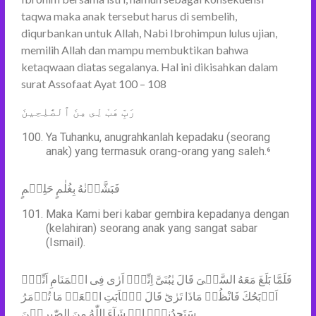
taqwa maka anak tersebut harus di sembelih,
diqurbankan untuk Allah, Nabi Ibrohimpun lulus ujian,
memilih Allah dan mampu membuktikan bahwa
ketaqwaan diatas segalanya. Hal ini dikisahkan dalam
surat Assofaat Ayat 100 – 108
رَبِّ هَبْ لِى مِنَ ٱلصَّٰلِحِينَ
Ya Tuhanku, anugrahkanlah kepadaku (seorang
anak) yang termasuk orang-orang yang saleh.⁶
فَبَشَّرۡنٰهُ بِغُلٰمٍ حَلِيۡمٍ
Maka Kami beri kabar gembira kepadanya dengan
(kelahiran) seorang anak yang sangat sabar
(Ismail).
فَلَمَّا بَلَغَ مَعَهُ السَّعۡىَ قَالَ يٰبُنَىَّ اِنِّىۡۤ اَرٰى فِى الۡمَنَامِ اَنِّىۡۤ
اَذۡبَحُكَ فَانْظُرۡ مَاذَا تَرٰى‌ؕ قَالَ يٰۤاَبَتِ افۡعَلۡ مَا تُؤۡمَرُ‌
سَتَجِدُنِىۡۤ اِنۡ شَآءَ اللّٰهُ مِنَ الصّٰبِرِيۡنَ