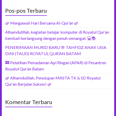
Pos-pos Terbaru
🌿 Mengawali Hari Bersama Al-Qur’an 🌿
Alhamdulillah, kegiatan belajar komputer di Royatul Qur’an
kembali berlangsung dengan penuh semangat. 💻📚
PENERIMAAN MURID BARU 🌸 TAHFIDZ ANAK USIA
DINI (TAUD) ROYATUL QUR’AN BATAM
🚒 Pelatihan Pemadaman Api Ringan (APAR) di Pesantren
Royatul Qur’an Batam
🌿 Alhamdulillah, Penutupan MASTA TK & SD Royatul
Qur’an Berjalan Sukses! 🌿
Komentar Terbaru