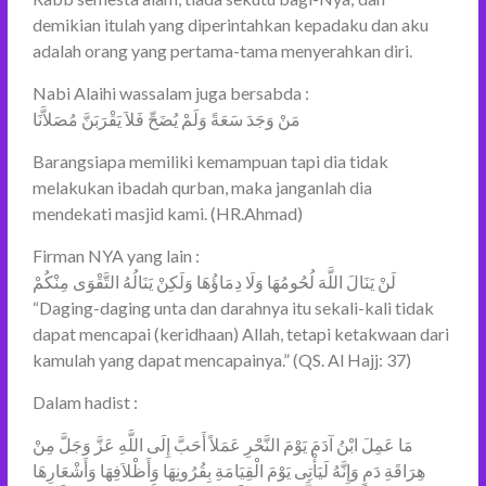
demikian itulah yang diperintahkan kepadaku dan aku
adalah orang yang pertama-tama menyerahkan diri.
Nabi Alaihi wassalam juga bersabda :
مَنْ وَجَدَ سَعَةً وَلَمْ يُضَحِّ فَلاَ يَقْرَبَنَّ مُصَلاَّنَا
Barangsiapa memiliki kemampuan tapi dia tidak
melakukan ibadah qurban, maka janganlah dia
mendekati masjid kami. (HR.Ahmad)
Firman NYA yang lain :
لَنْ يَنَالَ اللَّهَ لُحُومُهَا وَلَا دِمَاؤُهَا وَلَكِنْ يَنَالُهُ التَّقْوَى مِنْكُمْ
“Daging-daging unta dan darahnya itu sekali-kali tidak
dapat mencapai (keridhaan) Allah, tetapi ketakwaan dari
kamulah yang dapat mencapainya.” (QS. Al Hajj: 37)
Dalam hadist :
مَا عَمِلَ ابْنُ آدَمَ يَوْمَ النَّحْرِ عَمَلاً أَحَبَّ إِلَى اللَّهِ عَزَّ وَجَلَّ مِنْ
هِرَاقَةِ دَمٍ وَإِنَّهُ لَيَأْتِى يَوْمَ الْقِيَامَةِ بِقُرُونِهَا وَأَظْلاَفِهَا وَأَشْعَارِهَا