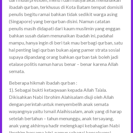
ibadah qurban, terkhusus di Kota Batam tempat domisili
penulis begitu ramai bahkan tidak sedikit warga asing
(Singapore) yang berqurban disini. Namun catatan
penulis masih didapati dari kaum muslimin yang enggan
bahkan susah dalam menunaikan ibadah ini, padahal
mampu, hanya ingin di beri tak mau berbagi qurban, satu
hal penting lagi qurban bukan ajang pamer strata sosial
supaya dipandang orang bahkan qurban tak boleh jadi
etalase politis namun harus benar – benar karena Allah
semata.
Beberapa hikmah ibadah qurban :
1). Sebagai bukti ketaqwaan kepada Allah Ta’ala.
Dikisahkan Nabi Ibrohim Alahisalam diuji oleh Allah
dengan perintah untuk menyembelih anak semata
wayangnya yaitu Ismail Alaihissalam, anak yang di harap
setelah bertahun – tahun menunggu, anak tersayang,
anak yang akhirnya hadir melengkapi kebahagian Nabi
Ibrohim bersama istri, namun sebagai konsekuensi