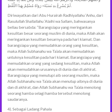
لَمْ يُسْرِعْ بهِ نَسَبُهُ» رَوَاهُ مُسْلِمٌ بِهَذَا اللَّفْظِ.
Diriwayatkan dari Abu Hurairah Radhiyallahu ‘Anhu, dari
Rasulullah Shallallahu ‘Alaihi wa Sallam, bahwasanya
beliau bersabda: “Barangsiapa yang meringankan
kesulitan besar seorang muslim di dunia, maka Allah akan
meringankan kesulitan besarnya pada hari kiamat. Dan
barangsiapa yang memudahkan orang yang kesulitan,
maka Allah Subhanahu wa Ta’ala akan memudahkan
untuknya kesulitan pada hari kiamat. Barangsiapa yang
memudahkan orang yang sedang kesulitan, maka Allah
akan memudahkan urusannya di dunia dan di akhirat.
Barangsiapa yang menutupi aib seorang muslim, maka
Allah Subhanahu wa Ta’ala akan menutup aibnya di dunia
dan di akhirat, dan Allah Subhanahu wa Ta’ala menolong
seorang hamba selagi hamba tersebut menolong
saudaranya.
4). Sebagai Ladang Pahala