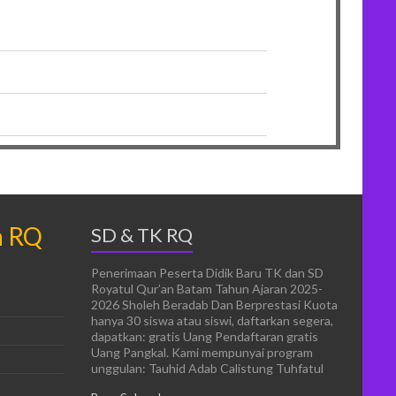
n RQ
SD & TK RQ
Penerimaan Peserta Didik Baru TK dan SD
Royatul Qur’an Batam Tahun Ajaran 2025-
2026 Sholeh Beradab Dan Berprestasi Kuota
hanya 30 siswa atau siswi, daftarkan segera,
dapatkan: gratis Uang Pendaftaran gratis
Uang Pangkal. Kami mempunyai program
unggulan: Tauhid Adab Calistung Tuhfatul