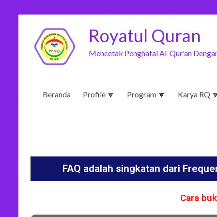
Royatul Quran
Mencetak Penghafal Al-Qur'an Dengan
Beranda
Profile 🔽
Program 🔽
Karya RQ 
FAQ adalah singkatan dari Frequen
Cara buk