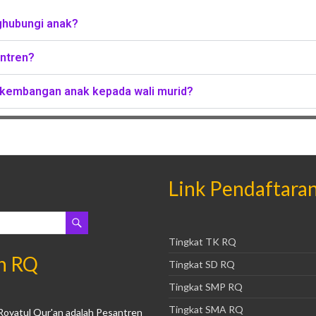
ghubungi anak?
antren?
kembangan anak kepada wali murid?
Link Pendaftara
Tingkat TK RQ
n RQ
Tingkat SD RQ
Tingkat SMP RQ
Tingkat SMA RQ
Royatul Qur'an adalah Pesantren