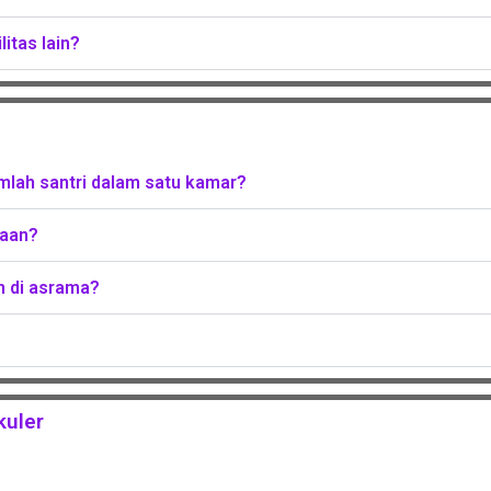
itas lain?
lah santri dalam satu kamar?
kaan?
 di asrama?
kuler