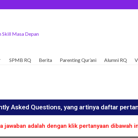
 Skill Masa Depan

SPMB RQ
Berita
Parenting Qur’ani
Alumni RQ
V
tly Asked Questions, yang artinya daftar perta
a jawaban adalah dengan klik pertanyaan dibawah in