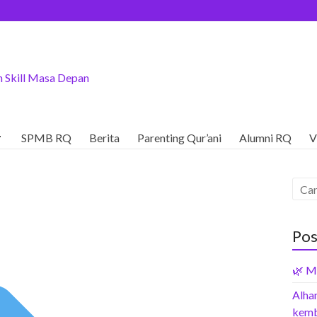
 Skill Masa Depan

SPMB RQ
Berita
Parenting Qur’ani
Alumni RQ
V
Pos
🌿 M
Alham
kemb