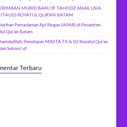
ERIMAAN MURID BARU 🌸 TAHFIDZ ANAK USIA
I (TAUD) ROYATUL QUR’AN BATAM
elatihan Pemadaman Api Ringan (APAR) di Pesantren
tul Qur’an Batam
lhamdulillah, Penutupan MASTA TK & SD Royatul Qur’an
lan Sukses! 🌿
entar Terbaru