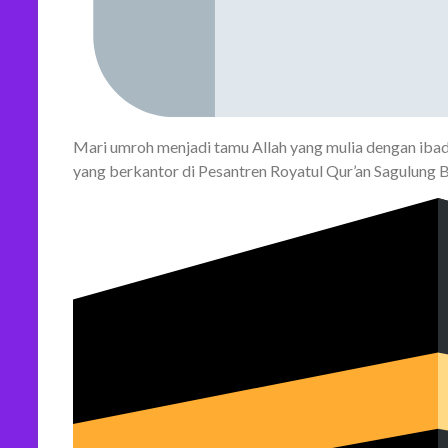
Mari umroh menjadi tamu Allah yang mulia dengan ib
yang berkantor di Pesantren Royatul Qur’an Sagulung 