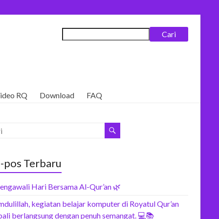
Cari
ideo RQ
Download
FAQ
-pos Terbaru
engawali Hari Bersama Al-Qur’an 🌿
dulillah, kegiatan belajar komputer di Royatul Qur’an
ali berlangsung dengan penuh semangat. 💻📚