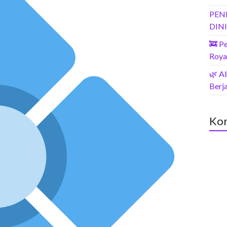
PEN
DIN
🚒 P
Roya
🌿 A
Berja
Kom