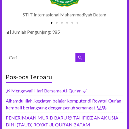
STIT Internasional Muhammadiyah Batam
Jumlah Pengunjung:
985
Pos-pos Terbaru
🌿 Mengawali Hari Bersama Al-Qur’an 🌿
Alhamdulillah, kegiatan belajar komputer di Royatul Qur’an
kembali berlangsung dengan penuh semangat. 💻📚
PENERIMAAN MURID BARU 🌸 TAHFIDZ ANAK USIA
DINI (TAUD) ROYATUL QUR’AN BATAM