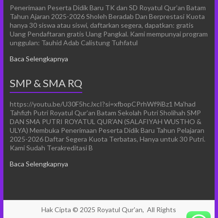
Penerimaan Peserta Didik Baru TK dan SD Royatul Qur’an Batam
Tahun Ajaran 2025-2026 Sholeh Beradab Dan Berprestasi Kuota
hanya 30 siswa atau siswi, daftarkan segera, dapatkan: gratis
Uang Pendaftaran gratis Uang Pangkal. Kami mempunyai program
unggulan: Tauhid Adab Calistung Tuhfatul
Baca Selengkapnya
SMP & SMA RQ
https://youtu.be/U30F5hcJxcI?si=xfbopCPrhWf9iBz1 Ma’had
Tahfizh Putri Royatul Qur’an Batam Sekolah Putri Sholihah SMP
DAN SMA PUTRI ROYATUL QUR’AN (SALAFIYAH WUSTHO &
ULYA) Membuka Penerimaan Peserta Didik Baru Tahun Pelajaran
2025-2026 Daftar Segera Kuota Terbatas, Hanya untuk 30 Putri.
Kami Sudah Terakreditasi B
Baca Selengkapnya
Hak Cipta © 2025
Royatul Qur'an,
All Rights