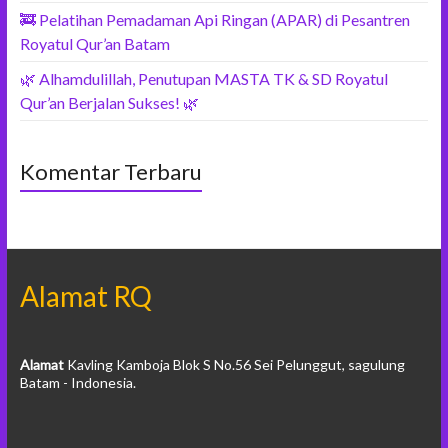
🚒 Pelatihan Pemadaman Api Ringan (APAR) di Pesantren
Royatul Qur’an Batam
🌿 Alhamdulillah, Penutupan MASTA TK & SD Royatul
Qur’an Berjalan Sukses! 🌿
Komentar Terbaru
Alamat RQ
Alamat
Kavling Kamboja Blok S No.56 Sei Pelunggut, sagulung
Batam - Indonesia.