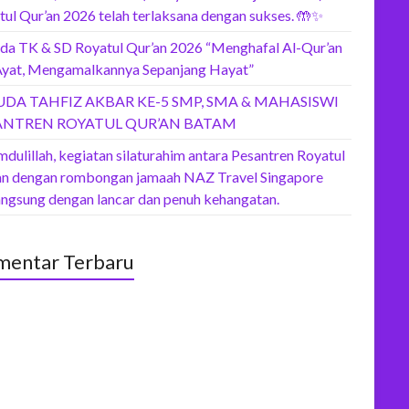
tul Qur’an 2026 telah terlaksana dengan sukses. 🤲✨
da TK & SD Royatul Qur’an 2026 “Menghafal Al-Qur’an
Ayat, Mengamalkannya Sepanjang Hayat”
UDA TAHFIZ AKBAR KE-5 SMP, SMA & MAHASISWI
ANTREN ROYATUL QUR’AN BATAM
dulillah, kegiatan silaturahim antara Pesantren Royatul
an dengan rombongan jamaah NAZ Travel Singapore
angsung dengan lancar dan penuh kehangatan.
entar Terbaru