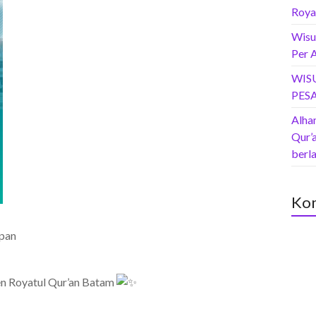
Roya
Wisu
Per 
WIS
PES
Alham
Qur’
berl
Kom
epan
en Royatul Qur’an Batam