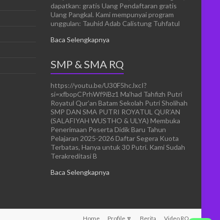
dapatkan: gratis Uang Pendaftaran gratis
Uang Pangkal. Kami mempunyai program
unggulan: Tauhid Adab Calistung Tuhfatul
Baca Selengkapnya
SMP & SMA RQ
https://youtu.be/U30F5hcJxcI?
si=xfbopCPrhWf9iBz1 Ma’had Tahfizh Putri
Royatul Qur’an Batam Sekolah Putri Sholihah
SMP DAN SMA PUTRI ROYATUL QUR’AN
(SALAFIYAH WUSTHO & ULYA) Membuka
Penerimaan Peserta Didik Baru Tahun
Pelajaran 2025-2026 Daftar Segera Kuota
Terbatas, Hanya untuk 30 Putri. Kami Sudah
Terakreditasi B
Baca Selengkapnya
Home
Profile 🔽
Berita
Video RQ