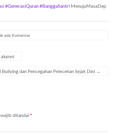
si
#GenerasiQuran
#BanggaSantri
MenujuMasaDep
ak ada Komentar
 alumni
 Bullying dan Pencegahan Pelecehan Sejak Dini
→
 wajib ditandai
*