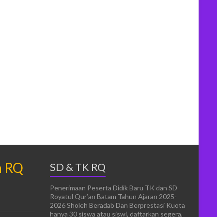
n RQ
SD & TK RQ
Penerimaan Peserta Didik Baru TK dan SD
Royatul Qur’an Batam Tahun Ajaran 2025-
2026 Sholeh Beradab Dan Berprestasi Kuota
hanya 30 siswa atau siswi, daftarkan segera,