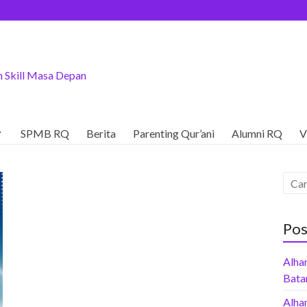
 Skill Masa Depan

SPMB RQ
Berita
Parenting Qur’ani
Alumni RQ
V
Pos
Alham
Bata
Alha