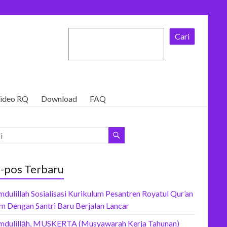
Cari
ideo RQ
Download
FAQ
-pos Terbaru
dulillah Sosialisasi Kurikulum Pesantren Royatul Qur’an
m Dengan Santri Baru Berjalan Lancar
mdulillāh, MUSKERTA (Musyawarah Kerja Tahunan)