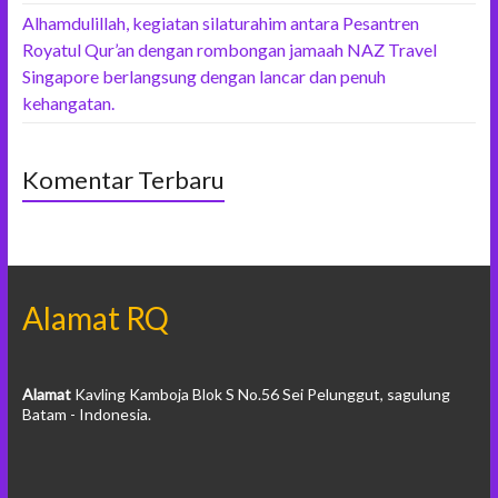
Alhamdulillah, kegiatan silaturahim antara Pesantren
Royatul Qur’an dengan rombongan jamaah NAZ Travel
Singapore berlangsung dengan lancar dan penuh
kehangatan.
Komentar Terbaru
Alamat RQ
Alamat
Kavling Kamboja Blok S No.56 Sei Pelunggut, sagulung
Batam - Indonesia.