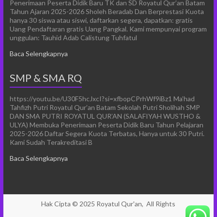
Penerimaan Peserta Didik Baru TK dan SD Royatul Qur’an Batam
Tahun Ajaran 2025-2026 Sholeh Beradab Dan Berprestasi Kuota
hanya 30 siswa atau siswi, daftarkan segera, dapatkan: gratis
Uang Pendaftaran gratis Uang Pangkal. Kami mempunyai program
unggulan: Tauhid Adab Calistung Tuhfatul
Baca Selengkapnya
SMP & SMA RQ
https://youtu.be/U30F5hcJxcI?si=xfbopCPrhWf9iBz1 Ma’had
Tahfizh Putri Royatul Qur’an Batam Sekolah Putri Sholihah SMP
DAN SMA PUTRI ROYATUL QUR’AN (SALAFIYAH WUSTHO &
ULYA) Membuka Penerimaan Peserta Didik Baru Tahun Pelajaran
2025-2026 Daftar Segera Kuota Terbatas, Hanya untuk 30 Putri.
Kami Sudah Terakreditasi B
Baca Selengkapnya
Hak Cipta © 2025
Royatul Qur'an,
All Rights