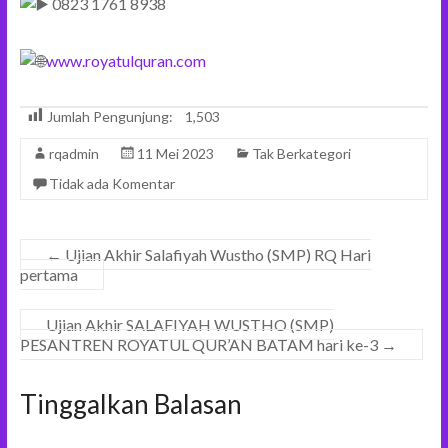
0823 1761 8938
www.royatulquran.com
Jumlah Pengunjung:
1,503
rqadmin
11 Mei 2023
Tak Berkategori
Tidak ada Komentar
←
Ujian Akhir Salafiyah Wustho (SMP) RQ Hari
pertama
Ujian Akhir SALAFIYAH WUSTHO (SMP)
PESANTREN ROYATUL QUR’AN BATAM hari ke-3
→
Tinggalkan Balasan