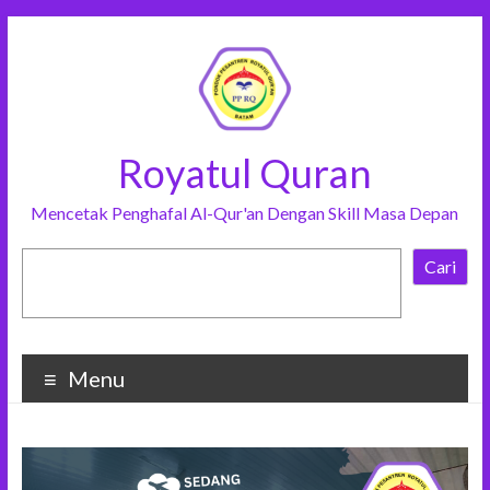
Royatul Quran
Mencetak Penghafal Al-Qur'an Dengan Skill Masa Depan
Cari
Menu