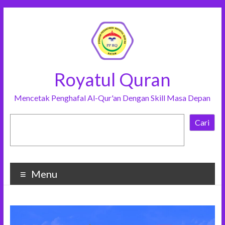
Royatul Quran
Mencetak Penghafal Al-Qur'an Dengan Skill Masa Depan
Cari
Menu