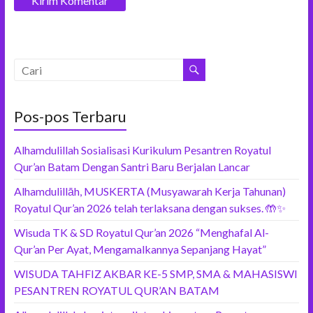
Pos-pos Terbaru
Alhamdulillah Sosialisasi Kurikulum Pesantren Royatul
Qur’an Batam Dengan Santri Baru Berjalan Lancar
Alhamdulillāh, MUSKERTA (Musyawarah Kerja Tahunan)
Royatul Qur’an 2026 telah terlaksana dengan sukses. 🤲✨
Wisuda TK & SD Royatul Qur’an 2026 “Menghafal Al-
Qur’an Per Ayat, Mengamalkannya Sepanjang Hayat”
WISUDA TAHFIZ AKBAR KE-5 SMP, SMA & MAHASISWI
PESANTREN ROYATUL QUR’AN BATAM