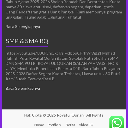
Tahun Ajaran 2025-2026 Sholeh Beradab Dan Berprestasi Kuota
hanya 30 siswa atau siswi, daftarkan segera, dapatkan: gratis
Uang Pendaftaran gratis Uang Pangkal. Kami mempunyai program
unggulan: Tauhid Adab Calistung Tuhfatul
Baca Selengkapnya
SMP & SMA RQ
https://youtu.be/U30F5hcJxcI?si=xfbopCPrhWf9iBz1 Ma’had
Tahfizh Putri Royatul Qur’an Batam Sekolah Putri Sholihah SMP
DAN SMA PUTRI ROYATUL QUR’AN (SALAFIYAH WUSTHO &
ULYA) Membuka Penerimaan Peserta Didik Baru Tahun Pelajaran
2025-2026 Daftar Segera Kuota Terbatas, Hanya untuk 30 Putri.
Kami Sudah Terakreditasi B
Baca Selengkapnya
Hak Cipta © 2025
Royatul Qur'an,
All Rights
Home
Profile 🔽
Berita
Video RQ