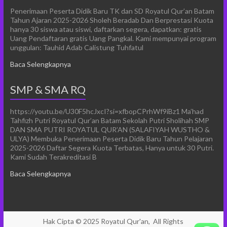
Penerimaan Peserta Didik Baru TK dan SD Royatul Qur’an Batam
Tahun Ajaran 2025-2026 Sholeh Beradab Dan Berprestasi Kuota
hanya 30 siswa atau siswi, daftarkan segera, dapatkan: gratis
Uang Pendaftaran gratis Uang Pangkal. Kami mempunyai program
unggulan: Tauhid Adab Calistung Tuhfatul
Baca Selengkapnya
SMP & SMA RQ
https://youtu.be/U30F5hcJxcI?si=xfbopCPrhWf9iBz1 Ma’had
Tahfizh Putri Royatul Qur’an Batam Sekolah Putri Sholihah SMP
DAN SMA PUTRI ROYATUL QUR’AN (SALAFIYAH WUSTHO &
ULYA) Membuka Penerimaan Peserta Didik Baru Tahun Pelajaran
2025-2026 Daftar Segera Kuota Terbatas, Hanya untuk 30 Putri.
Kami Sudah Terakreditasi B
Baca Selengkapnya
Hak Cipta © 2025
Royatul Qur'an,
All Rights