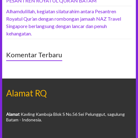
PESANTREN ROYATUL QUR’AN BATAM
Alhamdulillah, kegiatan silaturahim antara Pesantren
Royatul Qur’an dengan rombongan jamaah NAZ Travel
Singapore berlangsung dengan lancar dan penuh
kehangatan.
Komentar Terbaru
Alamat RQ
Alamat
Kavling Kamboja Blok S No.56 Sei Pelunggut, sagulung
Batam - Indonesia.