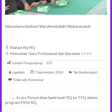
Wassalamu’alaikum Warahmatullahi Wabarakatuh.
🔖 Mahad Aly RQ
💠 Mencetak Guru Profesional dan Beradab ⭐⭐⭐⭐
Jumlah Pengunjung:
555
rqadmin
7 September 2024
Tak Berkategori
Tidak ada Komentar
←
Acara Penyerahan Santriwati RQ ke TPQ dalam
program PKM RQ