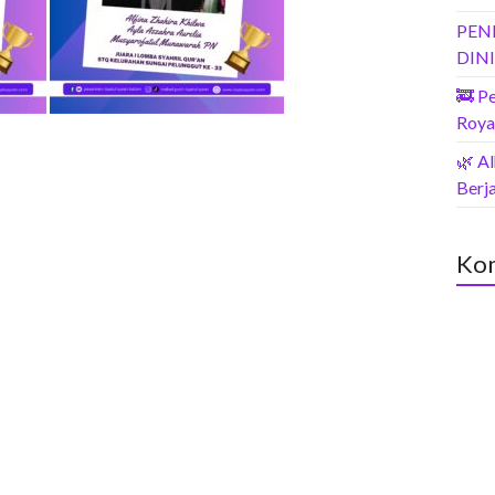
PEN
DIN
🚒 P
Roya
🌿 A
Berja
Kom