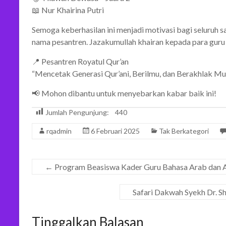
📖 Nur Khairina Putri
Semoga keberhasilan ini menjadi motivasi bagi seluruh 
nama pesantren. Jazakumullah khairan kepada para guru 
📍 Pesantren Royatul Qur’an
“Mencetak Generasi Qur’ani, Berilmu, dan Berakhlak Mul
📢 Mohon dibantu untuk menyebarkan kabar baik ini!
Jumlah Pengunjung:
440
rqadmin
6 Februari 2025
Tak Berkategori
←
Program Beasiswa Kader Guru Bahasa Arab dan Al
Safari Dakwah Syekh Dr. Sh
Tinggalkan Balasan