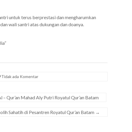
santri untuk terus berprestasi dan mengharumkan
dan wali santri atas dukungan dan doanya.
ia”
Tidak ada Komentar
 – Qur’an Mahad Aly Putri Royatul Qur’an Batam
olih Sahatih di Pesantren Royatul Qur’an Batam
→