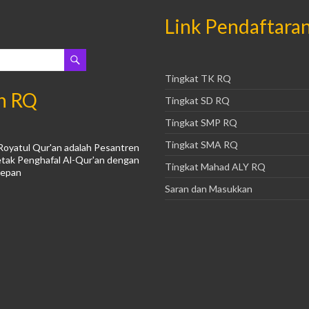
Link Pendaftara
Tingkat TK RQ
n RQ
Tingkat SD RQ
Tingkat SMP RQ
Tingkat SMA RQ
Royatul Qur'an adalah Pesantren
tak Penghafal Al-Qur'an dengan
Tingkat Mahad ALY RQ
Depan
Saran dan Masukkan