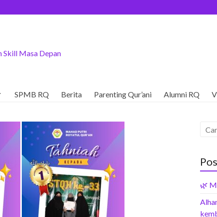
 Skill Masa Depan

SPMB RQ
Berita
Parenting Qur’ani
Alumni RQ
V
Pos
🌿 M
Alham
kemb