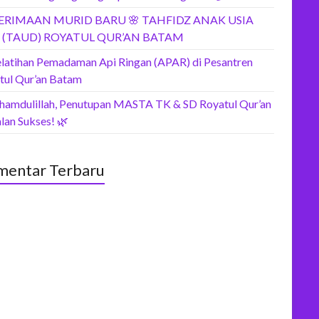
ERIMAAN MURID BARU 🌸 TAHFIDZ ANAK USIA
I (TAUD) ROYATUL QUR’AN BATAM
elatihan Pemadaman Api Ringan (APAR) di Pesantren
tul Qur’an Batam
lhamdulillah, Penutupan MASTA TK & SD Royatul Qur’an
lan Sukses! 🌿
entar Terbaru