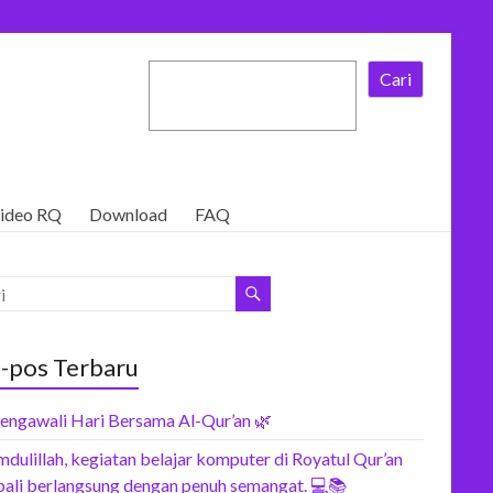
Cari
ideo RQ
Download
FAQ
-pos Terbaru
engawali Hari Bersama Al-Qur’an 🌿
dulillah, kegiatan belajar komputer di Royatul Qur’an
ali berlangsung dengan penuh semangat. 💻📚