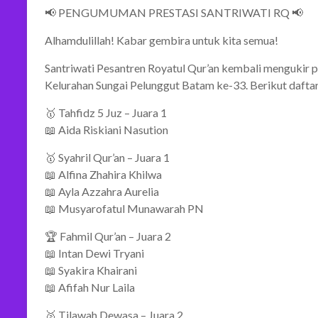
📢 PENGUMUMAN PRESTASI SANTRIWATI RQ 📢
Alhamdulillah! Kabar gembira untuk kita semua!
Santriwati Pesantren Royatul Qur’an kembali mengukir pr
Kelurahan Sungai Pelunggut Batam ke-33. Berikut daftar 
🥇 Tahfidz 5 Juz – Juara 1
📖 Aida Riskiani Nasution
🥇 Syahril Qur’an – Juara 1
📖 Alfina Zhahira Khilwa
📖 Ayla Azzahra Aurelia
📖 Musyarofatul Munawarah PN
🏆 Fahmil Qur’an – Juara 2
📖 Intan Dewi Tryani
📖 Syakira Khairani
📖 Afifah Nur Laila
🥈 Tilawah Dewasa – Juara 2