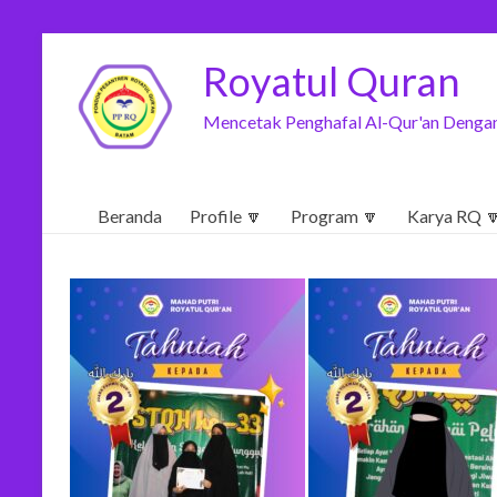
Royatul Quran
Mencetak Penghafal Al-Qur'an Dengan
Beranda
Profile 🔽
Program 🔽
Karya RQ 