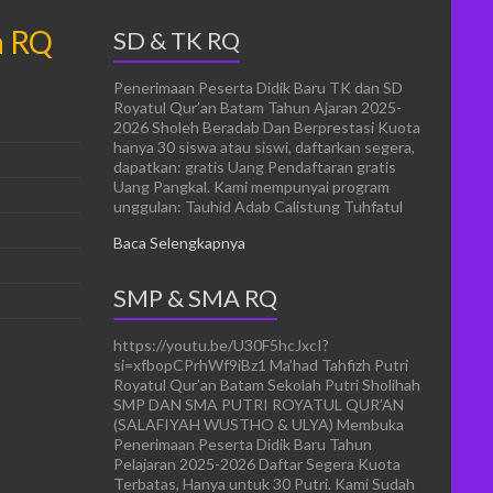
n RQ
SD & TK RQ
Penerimaan Peserta Didik Baru TK dan SD
Royatul Qur’an Batam Tahun Ajaran 2025-
2026 Sholeh Beradab Dan Berprestasi Kuota
hanya 30 siswa atau siswi, daftarkan segera,
dapatkan: gratis Uang Pendaftaran gratis
Uang Pangkal. Kami mempunyai program
unggulan: Tauhid Adab Calistung Tuhfatul
Baca Selengkapnya
SMP & SMA RQ
https://youtu.be/U30F5hcJxcI?
si=xfbopCPrhWf9iBz1 Ma’had Tahfizh Putri
Royatul Qur’an Batam Sekolah Putri Sholihah
SMP DAN SMA PUTRI ROYATUL QUR’AN
(SALAFIYAH WUSTHO & ULYA) Membuka
Penerimaan Peserta Didik Baru Tahun
Pelajaran 2025-2026 Daftar Segera Kuota
Terbatas, Hanya untuk 30 Putri. Kami Sudah