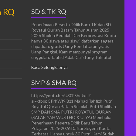
n RQ
SD & TK RQ
Penerimaan Peserta Didik Baru TK dan SD
Royatul Qur’an Batam Tahun Ajaran 2025-
2026 Sholeh Beradab Dan Berprestasi Kuota
hanya 30 siswa atau siswi, daftarkan segera,
dapatkan: gratis Uang Pendaftaran gratis
Uang Pangkal. Kami mempunyai program
unggulan: Tauhid Adab Calistung Tuhfatul
Baca Selengkapnya
SMP & SMA RQ
https://youtu.be/U30F5hcJxcI?
si=xfbopCPrhWf9iBz1 Ma’had Tahfizh Putri
Royatul Qur’an Batam Sekolah Putri Sholihah
SMP DAN SMA PUTRI ROYATUL QUR’AN
(SALAFIYAH WUSTHO & ULYA) Membuka
Penerimaan Peserta Didik Baru Tahun
Pelajaran 2025-2026 Daftar Segera Kuota
Terbatas, Hanya untuk 30 Putri. Kami Sudah