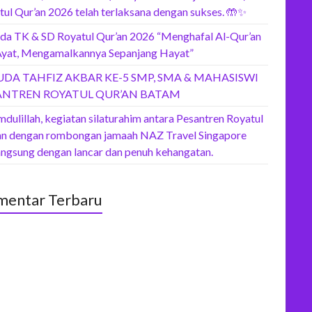
tul Qur’an 2026 telah terlaksana dengan sukses. 🤲✨
da TK & SD Royatul Qur’an 2026 “Menghafal Al-Qur’an
Ayat, Mengamalkannya Sepanjang Hayat”
UDA TAHFIZ AKBAR KE-5 SMP, SMA & MAHASISWI
ANTREN ROYATUL QUR’AN BATAM
dulillah, kegiatan silaturahim antara Pesantren Royatul
an dengan rombongan jamaah NAZ Travel Singapore
angsung dengan lancar dan penuh kehangatan.
entar Terbaru