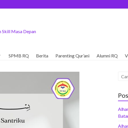
 Skill Masa Depan

SPMB RQ
Berita
Parenting Qur’ani
Alumni RQ
V
Pos
Alham
Bata
Alha