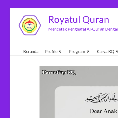
Royatul Quran
Mencetak Penghafal Al-Qur'an Dengan
Beranda
Profile 🔽
Program 🔽
Karya RQ 