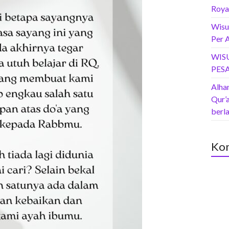
Roya
Wisu
Per 
WIS
PES
Alham
Qur’
berl
Kom