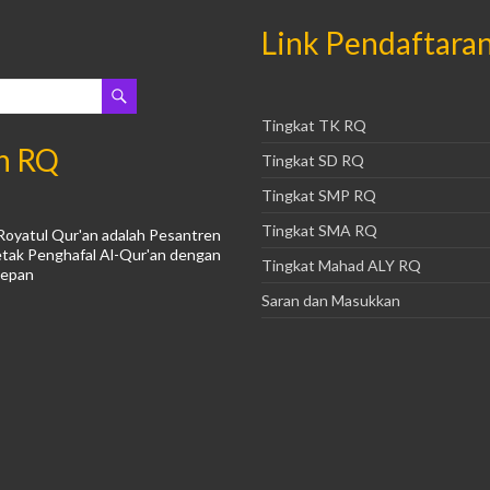
Link Pendaftara
Tingkat TK RQ
n RQ
Tingkat SD RQ
Tingkat SMP RQ
Tingkat SMA RQ
Royatul Qur'an adalah Pesantren
tak Penghafal Al-Qur'an dengan
Tingkat Mahad ALY RQ
Depan
Saran dan Masukkan