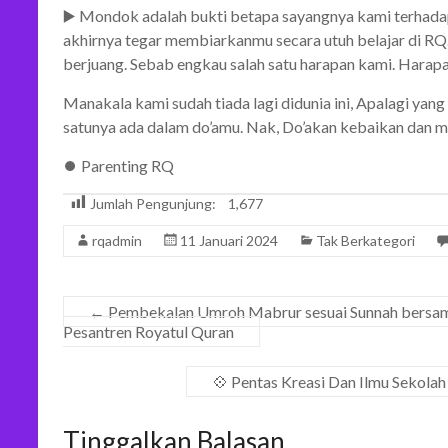
▶️ Mondok adalah bukti betapa sayangnya kami terhada
akhirnya tegar membiarkanmu secara utuh belajar di RQ.
berjuang. Sebab engkau salah satu harapan kami. Harap
Manakala kami sudah tiada lagi didunia ini, Apalagi yang 
satunya ada dalam do’amu. Nak, Do’akan kebaikan dan m
⏺️ Parenting RQ
Jumlah Pengunjung:
1,677
rqadmin
11 Januari 2024
Tak Berkategori
←
Pembekalan Umroh Mabrur sesuai Sunnah bersama
Pesantren Royatul Quran
💠 Pentas Kreasi Dan Ilmu Sekolah
Tinggalkan Balasan