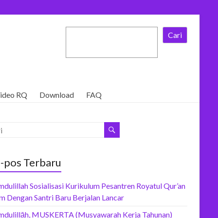
Cari
ideo RQ
Download
FAQ
-pos Terbaru
dulillah Sosialisasi Kurikulum Pesantren Royatul Qur’an
m Dengan Santri Baru Berjalan Lancar
mdulillāh, MUSKERTA (Musyawarah Kerja Tahunan)