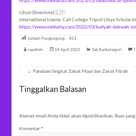
https://www.minhatiy.com/2023/03/beasiswa-al-qasimia
Libya (Beasiswa) 🇱🇾
International Islamic Call College Tripoli Libya Scholar
https://www.minhatiy.com/2022/03/kuliyah-dakwah-isl
Jumlah Pengunjung:
811
rqadmin
14 April 2023
Tak Berkategori
T
←
Panduan Singkat Zakat Maal dan Zakat Fitrah
Tinggalkan Balasan
Alamat email Anda tidak akan dipublikasikan.
Ruas yang
Komentar
*