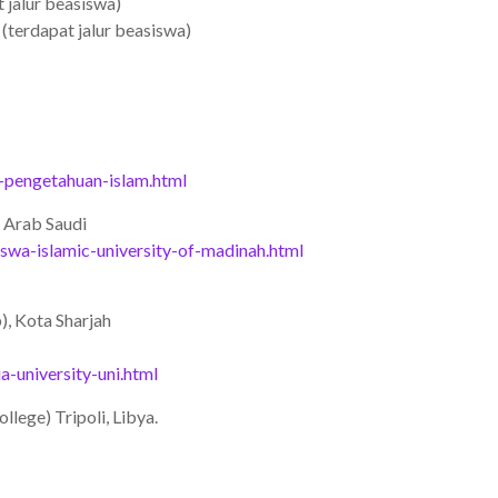
 jalur beasiswa)
(terdapat jalur beasiswa)
-pengetahuan-islam.html
 Arab Saudi
wa-islamic-university-of-madinah.html
), Kota Sharjah
-university-uni.html
lege) Tripoli, Libya.