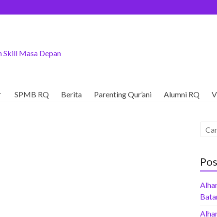
 Skill Masa Depan

SPMB RQ
Berita
Parenting Qur’ani
Alumni RQ
V
Pos
Alham
Bata
Alha