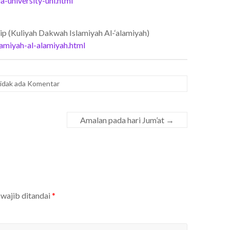
-university-uni.html
ship (Kuliyah Dakwah Islamiyah Al-‘alamiyah)
amiyah-al-alamiyah.html
idak ada Komentar
Amalan pada hari Jum’at
→
 wajib ditandai
*