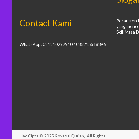
Contact Kami
Pesantren 
yang mence
Skill Masa 
WhatsApp: 081210297910 / 085215518896
Hak Cipta © 2025
Royatul Qur'an,
All Rights