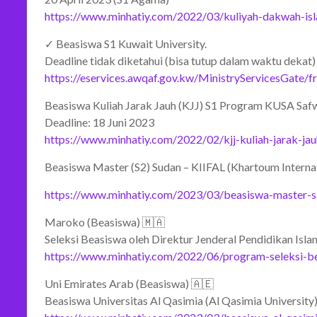
https://www.minhatiy.com/2022/03/kuliyah-dakwah-isl
✓ Beasiswa S1 Kuwait University.
Deadline tidak diketahui (bisa tutup dalam waktu dekat)
https://eservices.awqaf.gov.kw/MinistryServicesGate/f
Beasiswa Kuliah Jarak Jauh (KJJ) S1 Program KUSA Saf
Deadline: 18 Juni 2023
https://www.minhatiy.com/2022/02/kjj-kuliah-jarak-jau
Beasiswa Master (S2) Sudan – KIIFAL (Khartoum Internat
https://www.minhatiy.com/2023/03/beasiswa-master-s2
Maroko (Beasiswa) 🇲🇦
Seleksi Beasiswa oleh Direktur Jenderal Pendidikan Is
https://www.minhatiy.com/2022/06/program-seleksi-be
Uni Emirates Arab (Beasiswa) 🇦🇪
Beasiswa Universitas Al Qasimia (Al Qasimia University)