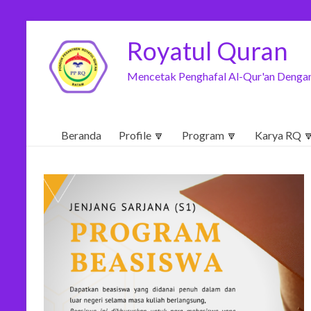
Royatul Quran
Mencetak Penghafal Al-Qur'an Dengan
Beranda
Profile 🔽
Program 🔽
Karya RQ 