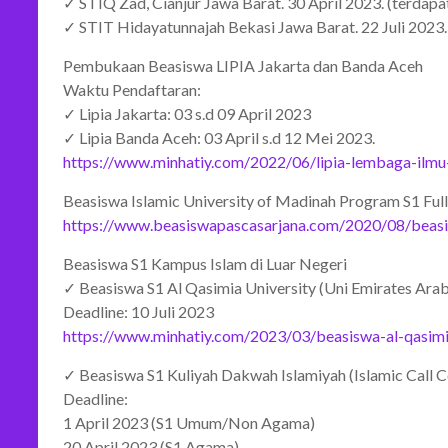
✓ STIQ Zad, Cianjur Jawa Barat. 30 April 2023. (terdapat
✓ STIT Hidayatunnajah Bekasi Jawa Barat. 22 Juli 2023. 
Pembukaan Beasiswa LIPIA Jakarta dan Banda Aceh
Waktu Pendaftaran:
✓ Lipia Jakarta: 03 s.d 09 April 2023
✓ Lipia Banda Aceh: 03 April s.d 12 Mei 2023.
https://www.minhatiy.com/2022/06/lipia-lembaga-ilmu
Beasiswa Islamic University of Madinah Program S1 Full
https://www.beasiswapascasarjana.com/2020/08/beasis
Beasiswa S1 Kampus Islam di Luar Negeri
✓ Beasiswa S1 Al Qasimia University (Uni Emirates Arab
Deadline: 10 Juli 2023
https://www.minhatiy.com/2023/03/beasiswa-al-qasimia
✓ Beasiswa S1 Kuliyah Dakwah Islamiyah (Islamic Call Col
Deadline:
1 April 2023 (S1 Umum/Non Agama)
20 April 2023 (S1 Agama)