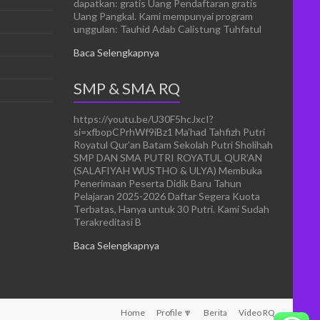
dapatkan: gratis Uang Pendaftaran gratis
Uang Pangkal. Kami mempunyai program
unggulan: Tauhid Adab Calistung Tuhfatul
Baca Selengkapnya
SMP & SMA RQ
https://youtu.be/U30F5hcJxcI?
si=xfbopCPrhWf9iBz1 Ma’had Tahfizh Putri
Royatul Qur’an Batam Sekolah Putri Sholihah
SMP DAN SMA PUTRI ROYATUL QUR’AN
(SALAFIYAH WUSTHO & ULYA) Membuka
Penerimaan Peserta Didik Baru Tahun
Pelajaran 2025-2026 Daftar Segera Kuota
Terbatas, Hanya untuk 30 Putri. Kami Sudah
Terakreditasi B
Baca Selengkapnya
Home
Profile 🔽
Berita
Video RQ