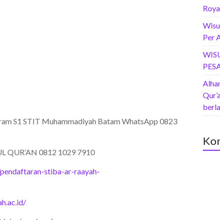
Roya
Wisu
Per 
WIS
PES
Alham
Qur’
berl
ogram S1 STIT Muhammadiyah Batam WhatsApp 0823
Kom
UL QUR’AN 0812 1029 7910
/pendaftaran-stiba-ar-raayah-
h.ac.id/