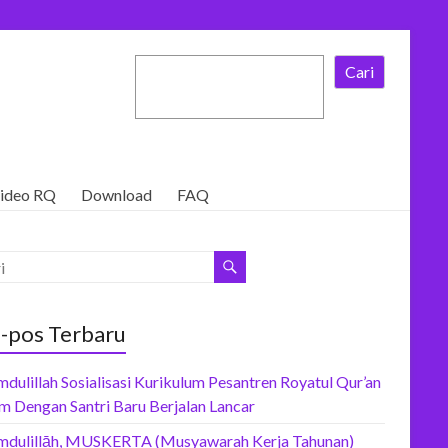
Cari
ideo RQ
Download
FAQ
-pos Terbaru
dulillah Sosialisasi Kurikulum Pesantren Royatul Qur’an
m Dengan Santri Baru Berjalan Lancar
mdulillāh, MUSKERTA (Musyawarah Kerja Tahunan)