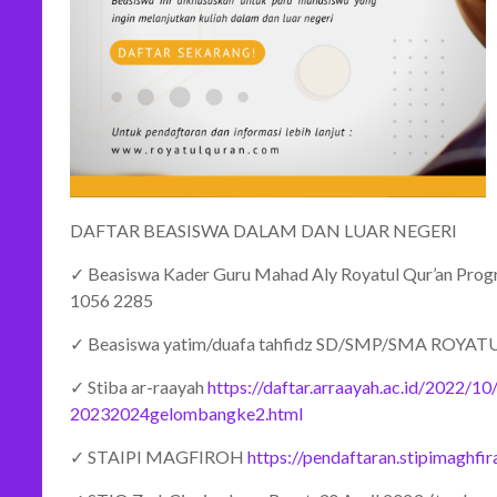
DAFTAR BEASISWA DALAM DAN LUAR NEGERI
✓ Beasiswa Kader Guru Mahad Aly Royatul Qur’an Pr
1056 2285
✓ Beasiswa yatim/duafa tahfidz SD/SMP/SMA ROYAT
✓ Stiba ar-raayah
https://daftar.arraayah.ac.id/2022/10
20232024gelombangke2.html
✓ STAIPI MAGFIROH
https://pendaftaran.stipimaghfira