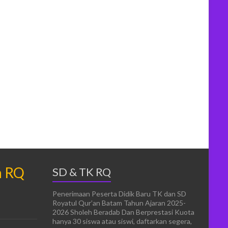
n RQ
SD & TK RQ
Penerimaan Peserta Didik Baru TK dan SD
Royatul Qur’an Batam Tahun Ajaran 2025-
2026 Sholeh Beradab Dan Berprestasi Kuota
hanya 30 siswa atau siswi, daftarkan segera,