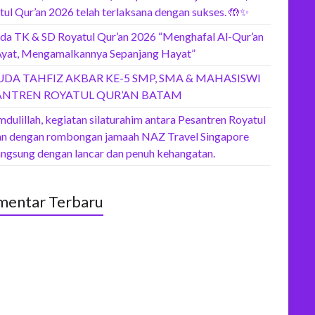
tul Qur’an 2026 telah terlaksana dengan sukses. 🤲✨
da TK & SD Royatul Qur’an 2026 “Menghafal Al-Qur’an
Ayat, Mengamalkannya Sepanjang Hayat”
UDA TAHFIZ AKBAR KE-5 SMP, SMA & MAHASISWI
ANTREN ROYATUL QUR’AN BATAM
dulillah, kegiatan silaturahim antara Pesantren Royatul
an dengan rombongan jamaah NAZ Travel Singapore
angsung dengan lancar dan penuh kehangatan.
entar Terbaru