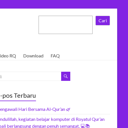
Cari
ideo RQ
Download
FAQ
-pos Terbaru
engawali Hari Bersama Al-Qur’an 🌿
dulillah, kegiatan belajar komputer di Royatul Qur’an
ali berlangsung dengan penuh semangat. 💻📚