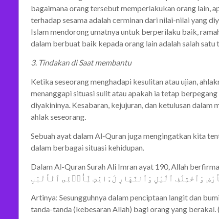
bagaimana orang tersebut memperlakukan orang lain, ap
terhadap sesama adalah cerminan dari nilai-nilai yang diy
Islam mendorong umatnya untuk berperilaku baik, ramah
dalam berbuat baik kepada orang lain adalah salah satu 
3. Tindakan di Saat membantu
Ketika seseorang menghadapi kesulitan atau ujian, ahlak
menanggapi situasi sulit atau apakah ia tetap berpegang t
diyakininya. Kesabaran, kejujuran, dan ketulusan dalam
ahlak seseorang.
Sebuah ayat dalam Al-Quran juga mengingatkan kita te
dalam berbagai situasi kehidupan.
Dalam Al-Quran Surah Ali Imran ayat 190, Allah berfirma
أَرْضِ وَٱخْتِلَٰفِ ٱلَّيْلِ وَٱلنَّهَارِ لَءَايَٰتٍ لِّأُو۟لِى ٱلْأَلْبَٰبِ
Artinya: Sesungguhnya dalam penciptaan langit dan bumi,
tanda-tanda (kebesaran Allah) bagi orang yang berakal. (