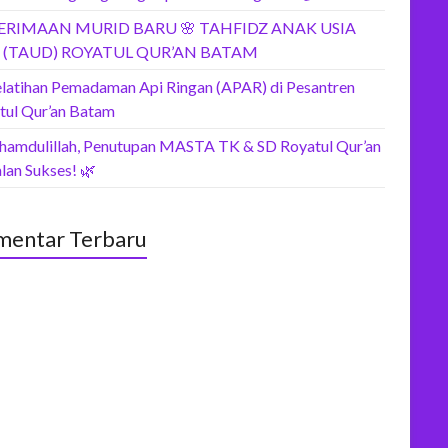
ERIMAAN MURID BARU 🌸 TAHFIDZ ANAK USIA
I (TAUD) ROYATUL QUR’AN BATAM
elatihan Pemadaman Api Ringan (APAR) di Pesantren
tul Qur’an Batam
lhamdulillah, Penutupan MASTA TK & SD Royatul Qur’an
lan Sukses! 🌿
entar Terbaru