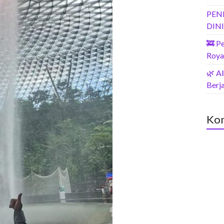
PEN
DIN
🚒 P
Roya
🌿 A
Berja
Kom