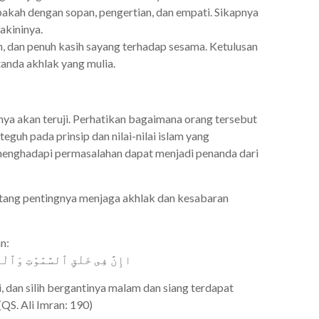
akah dengan sopan, pengertian, dan empati. Sikapnya
akininya.
, dan penuh kasih sayang terhadap sesama. Ketulusan
tanda akhlak yang mulia.
nya akan teruji. Perhatikan bagaimana orang tersebut
eguh pada prinsip dan nilai-nilai islam yang
 menghadapi permasalahan dapat menjadi penanda dari
ntang pentingnya menjaga akhlak dan kesabaran
n:
اإِنَّ فِى خَلْقِ ٱلسَّمَٰوَٰتِ وَٱلْ
 dan silih bergantinya malam dan siang terdapat
QS. Ali Imran: 190)