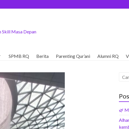
 Skill Masa Depan

SPMB RQ
Berita
Parenting Qur’ani
Alumni RQ
V
Pos
🌿 M
Alham
kemb