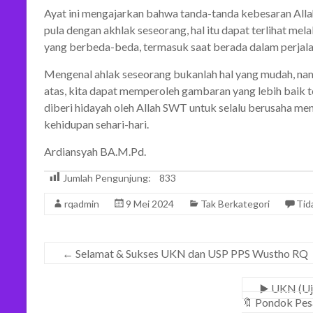
Ayat ini mengajarkan bahwa tanda-tanda kebesaran Alla
pula dengan akhlak seseorang, hal itu dapat terlihat mel
yang berbeda-beda, termasuk saat berada dalam perjala
Mengenal ahlak seseorang bukanlah hal yang mudah, na
atas, kita dapat memperoleh gambaran yang lebih baik t
diberi hidayah oleh Allah SWT untuk selalu berusaha me
kehidupan sehari-hari.
Ardiansyah BA.M.Pd.
Jumlah Pengunjung:
833
rqadmin
9 Mei 2024
Tak Berkategori
Tid
←
Selamat & Sukses UKN dan USP PPS Wustho RQ
▶️ UKN (Uj
🔖 Pondok Pes