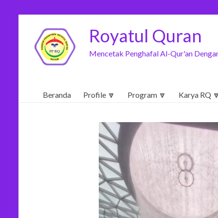
Royatul Quran
Mencetak Penghafal Al-Qur'an Dengan
Beranda
Profile 🔽
Program 🔽
Karya RQ 