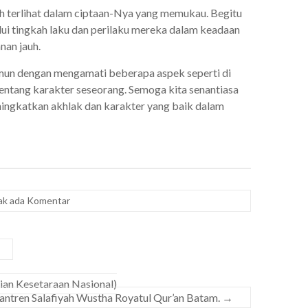
h terlihat dalam ciptaan-Nya yang memukau. Begitu
alui tingkah laku dan perilaku mereka dalam keadaan
nan jauh.
mun dengan mengamati beberapa aspek seperti di
entang karakter seseorang. Semoga kita senantiasa
ningkatkan akhlak dan karakter yang baik dalam
ak ada Komentar
ian Kesetaraan Nasional)
antren Salafiyah Wustha Royatul Qur’an Batam.
→