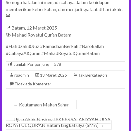
Semoga hafalan ini menjadi cahaya dalam kehidupan,
memberikan keberkahan, dan menjadi syafaat di hari akhir.
🌟
📍 Batam, 12 Maret 2025
📚 Ma’had Royatul Qur’an Batam
#Hafidzah30Juz #RamadhanBerkah #Barokallah
#CahayaAlQuran #MahadRoyatulQuranBatam
Jumlah Pengunjung:
578
rqadmin
13 Maret 2025
Tak Berkategori
Tidak ada Komentar
←
Keutamaan Makan Sahur
Ujian Akhir Nasional PKPPS SALAFIYYAH ULYA
ROYATUL QUR’AN Batam tingkat ulya (SMA)
→