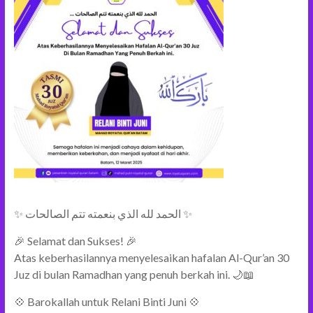
✨ الحمد لله الذي بنعمته تتم الصالحات ✨
🎉 Selamat dan Sukses! 🎉
Atas keberhasilannya menyelesaikan hafalan Al-Qur’an 30
Juz di bulan Ramadhan yang penuh berkah ini. 🌙📖
💠 Barokallah untuk Relani Binti Juni 💠