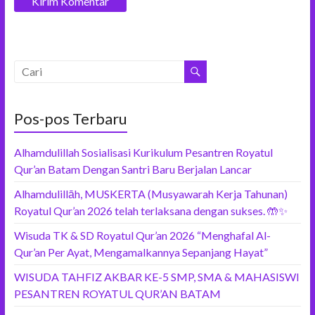
Pos-pos Terbaru
Alhamdulillah Sosialisasi Kurikulum Pesantren Royatul
Qur’an Batam Dengan Santri Baru Berjalan Lancar
Alhamdulillāh, MUSKERTA (Musyawarah Kerja Tahunan)
Royatul Qur’an 2026 telah terlaksana dengan sukses. 🤲✨
Wisuda TK & SD Royatul Qur’an 2026 “Menghafal Al-
Qur’an Per Ayat, Mengamalkannya Sepanjang Hayat”
WISUDA TAHFIZ AKBAR KE-5 SMP, SMA & MAHASISWI
PESANTREN ROYATUL QUR’AN BATAM