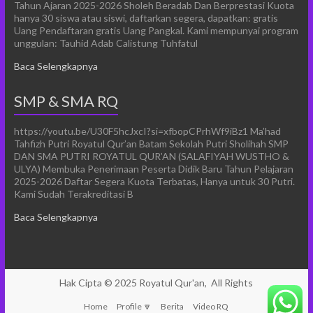
Tahun Ajaran 2025-2026 Sholeh Beradab Dan Berprestasi Kuota
hanya 30 siswa atau siswi, daftarkan segera, dapatkan: gratis
Uang Pendaftaran gratis Uang Pangkal. Kami mempunyai program
unggulan: Tauhid Adab Calistung Tuhfatul
Baca Selengkapnya
SMP & SMA RQ
https://youtu.be/U30F5hcJxcI?si=xfbopCPrhWf9iBz1 Ma’had
Tahfizh Putri Royatul Qur’an Batam Sekolah Putri Sholihah SMP
DAN SMA PUTRI ROYATUL QUR’AN (SALAFIYAH WUSTHO &
ULYA) Membuka Penerimaan Peserta Didik Baru Tahun Pelajaran
2025-2026 Daftar Segera Kuota Terbatas, Hanya untuk 30 Putri.
Kami Sudah Terakreditasi B
Baca Selengkapnya
Hak Cipta © 2025
Royatul Qur'an,
All Rights
Home
Profile 🔽
Berita
Video RQ